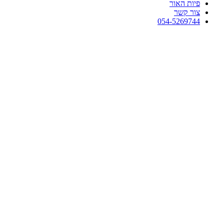
פיות האור
צור קשר
054-5269744