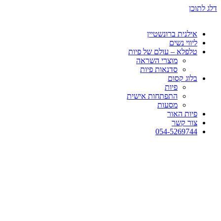
דלג לתוכן
אילנית ברונשטיין
ליווי נשים
טלפלא – עולם של פיות
מוצרי השראה
סדנאות פיות
בלוג קסום
פיות
התפתחות אישית
מסעות
פיות האור
צור קשר
054-5269744