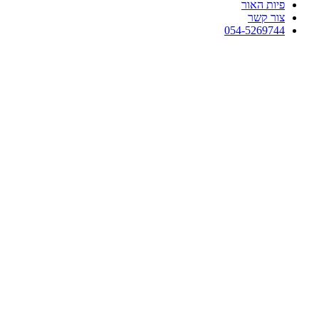
פיות האור
צור קשר
054-5269744