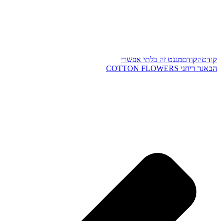
קודם
הקודם
מגנט זה בלתי אפשרי
הבא
נר ריחני COTTON FLOWERS