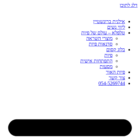
דלג לתוכן
אילנית ברונשטיין
ליווי נשים
טלפלא – עולם של פיות
מוצרי השראה
סדנאות פיות
בלוג קסום
פיות
התפתחות אישית
מסעות
פיות האור
צור קשר
054-5269744