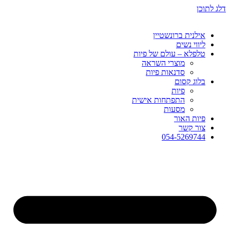
ן
לנית ברונשטיין
ווי נשים
לפלא – עולם של פיות
מוצרי השראה
סדנאות פיות
וג קסום
פיות
התפתחות אישית
מסעות
ות האור
ור קשר
054-526974