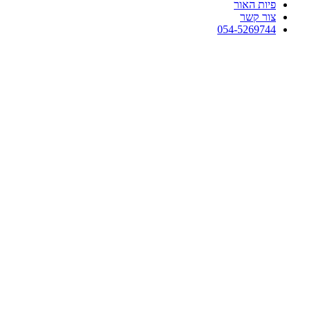
ות האור
ור קשר
054-526974