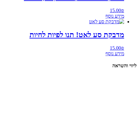
15.00
דע נוסף
דבקת סע לאט! תנו לפיות לחיות
15.00
דע נוסף
שראה