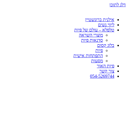
דלג לתוכן
אילנית ברונשטיין
ליווי נשים
טלפלא – עולם של פיות
מוצרי השראה
סדנאות פיות
בלוג קסום
פיות
התפתחות אישית
מסעות
פיות האור
צור קשר
054-5269744