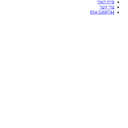
פיות האור
צור קשר
054-5269744