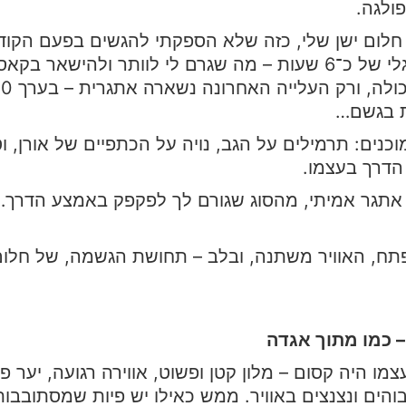
פולגה.
 חלום ישן שלי, כזה שלא הספקתי להגשים בפעם הקוד
מסע רגלי של כ־6 שעות – מה שגרם לי לוותר ולהישאר
ת בגשם…
וכנים: תרמילים על הגב, נויה על הכתפיים של אורן, ו
הדרך בעצמו.
 אתגר אמיתי, מהסוג שגורם לך לפקפק באמצע הדרך…
פתח, האוויר משתנה, ובלב – תחושת הגשמה, של חלו
– כמו מתוך אגדה
מו היה קסום – מלון קטן ופשוט, אווירה רגועה, יער פ
והים ונצנצים באוויר. ממש כאילו יש פיות שמסתובבות ב