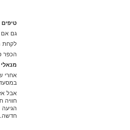
טיפים 
גם אם 
לקחת ת
הכפר פש
מנאלי 
אחרי שב
במסעדה
אבל אז
חוויה ח
הגיעה 
חדשה.