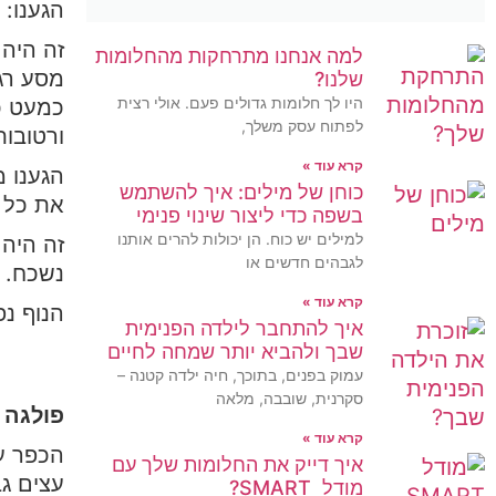
הגענו: 
זה היה
למה אנחנו מתרחקות מהחלומות
שלנו?
היו לך חלומות גדולים פעם. אולי רצית
לפתוח עסק משלך,
ורטובו
קרא עוד »
הגענו מ
כוחן של מילים: איך להשתמש
את כל 
בשפה כדי ליצור שינוי פנימי
למילים יש כוח. הן יכולות להרים אותנו
זה היה
לגבהים חדשים או
נשכח.
קרא עוד »
הנוף נ
איך להתחבר לילדה הפנימית
שבך ולהביא יותר שמחה לחיים
עמוק בפנים, בתוכך, חיה ילדה קטנה –
סקרנית, שובבה, מלאה
פולגה 
קרא עוד »
הכפר עצ
איך דייק את החלומות שלך עם
עצים גב
מודל SMART?