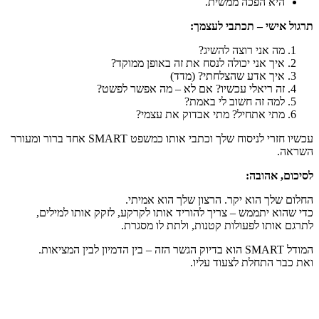
היא הפכה ממשית.
תרגול אישי – תכתבי לעצמך
:
מה אני רוצה להשיג?
איך אני יכולה לנסח את זה באופן ממוקד?
איך אדע שהצלחתי? (מדד)
זה ריאלי עכשיו? אם לא – מה אפשר לפשט?
למה זה חשוב לי באמת?
מתי אתחיל? מתי אבדוק את עצמי?
עכשיו חזרי לניסוח שלך וכתבי אותו כמשפט SMART אחד ברור ומעורר
השראה.
לסיכום, אהובה:
החלום שלך הוא יקר. הרצון שלך הוא אמיתי.
כדי שהוא יתממש – צריך להוריד אותו לקרקע, לזקק אותו למילים,
לתרגם אותו לפעולות קטנות, ולתת לו מסגרת.
המודל SMART הוא בדיוק הגשר הזה – בין הדמיון לבין המציאות.
ואת כבר התחלת לצעוד עליו.