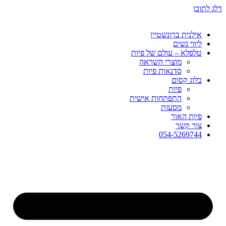
דלג לתוכן
אילנית ברונשטיין
ליווי נשים
טלפלא – עולם של פיות
מוצרי השראה
סדנאות פיות
בלוג קסום
פיות
התפתחות אישית
מסעות
פיות האור
צור קשר
054-5269744