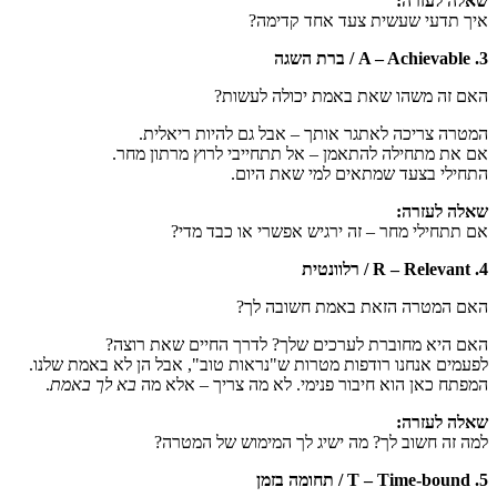
שאלה לעזרה
:
איך תדעי שעשית צעד אחד קדימה?
3.
A – Achievable
/ ברת השגה
האם זה משהו שאת באמת יכולה לעשות?
המטרה צריכה לאתגר אותך – אבל גם להיות ריאלית.
אם את מתחילה להתאמן – אל תתחייבי לרוץ מרתון מחר.
התחילי בצעד שמתאים למי שאת היום.
שאלה לעזרה
:
אם תתחילי מחר – זה ירגיש אפשרי או כבד מדי?
4.
R – Relevant
/ רלוונטית
האם המטרה הזאת באמת חשובה לך?
האם היא מחוברת לערכים שלך? לדרך החיים שאת רוצה?
לפעמים אנחנו רודפות מטרות ש"נראות טוב", אבל הן לא באמת שלנו.
המפתח כאן הוא חיבור פנימי. לא מה צריך – אלא מה
בא לך באמת
.
שאלה לעזרה
:
למה זה חשוב לך? מה ישיג לך המימוש של המטרה?
5.
T – Time-bound
/ תחומה בזמן