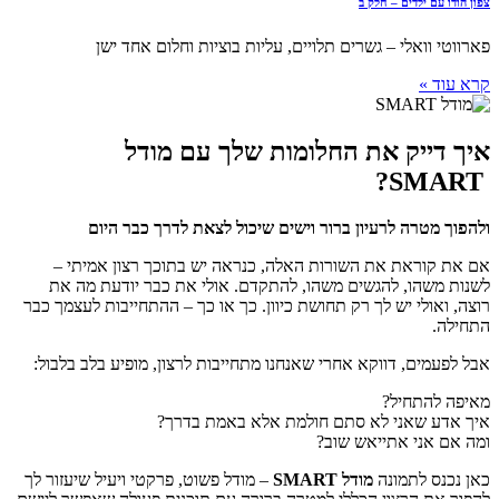
צפון הודו עם ילדים – חלק ב
פארווטי וואלי – גשרים תלויים, עליות בוציות וחלום אחד ישן
קרא עוד »
איך דייק את החלומות שלך עם מודל
SMART?
ולהפוך מטרה לרעיון ברור וישים שיכול לצאת לדרך כבר היום
אם את קוראת את השורות האלה, כנראה יש בתוכך רצון אמיתי –
לשנות משהו, להגשים משהו, להתקדם. אולי את כבר יודעת מה את
רוצה, ואולי יש לך רק תחושת כיוון. כך או כך – ההתחייבות לעצמך כבר
התחילה.
אבל לפעמים, דווקא אחרי שאנחנו מתחייבות לרצון, מופיע בלב בלבול:
מאיפה להתחיל?
איך אדע שאני לא סתם חולמת אלא באמת בדרך?
ומה אם אני אתייאש שוב?
כאן נכנס לתמונה
מודל
SMART
– מודל פשוט, פרקטי ויעיל שיעזור לך