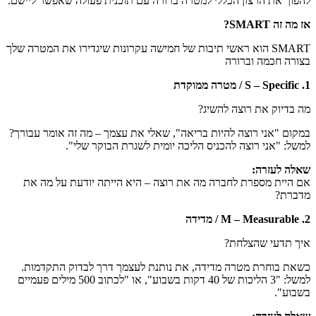
להפוך את הרצון הכללי למטרה ברורה עם תוכנית פעולה שאפשר ליישם.
אז מה זה
SMART?
SMART הוא ראשי תיבות של חמישה עקרונות שיגדירו את המטרה שלך
בצורה חכמה וברורה
1.
S – Specific
/ מטרה ממוקדת
מה בדיוק את רוצה להשיג?
במקום "אני רוצה להיות בריאה", שאלי את עצמך – מה זה אומר עבורך?
למשל: "אני רוצה להכניס הליכה יומית לשגרת הבוקר שלי".
שאלה לעזרה
:
אם היית מספרת לחברה מה את רוצה – היא הייתה יודעת על מה את
מדברת?
2.
M – Measurable
/ מדידה
איך תדעי שהצלחת?
כשאת בוחרת מטרה מדידה, את נותנת לעצמך דרך לבדוק התקדמות.
למשל: "3 הליכות של 40 דקות בשבוע", או "לכתוב 500 מילים פעמיים
בשבוע".