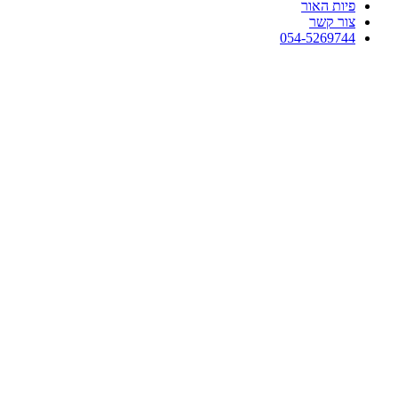
פיות האור
צור קשר
054-5269744